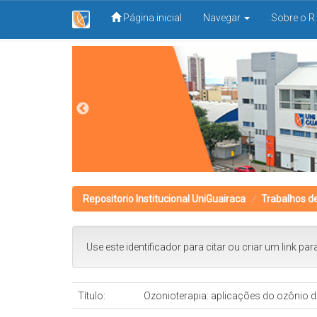
Página inicial
Navegar
Sobre o R.
Skip
navigation
Repositorio Institucional UniGuairaca
Trabalhos d
Use este identificador para citar ou criar um link par
Título:
Ozonioterapia: aplicações do ozônio d