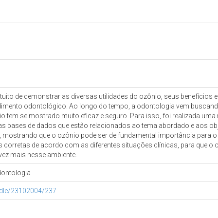
intuito de demonstrar as diversas utilidades do ozônio, seus benefícios 
tendimento odontológico. Ao longo do tempo, a odontologia vem buscan
 tem se mostrado muito eficaz e seguro. Para isso, foi realizada uma re
as bases de dados que estão relacionados ao tema abordado e aos obje
ho, mostrando que o ozônio pode ser de fundamental importância para o 
 corretas de acordo com as diferentes situações clínicas, para que o 
vez mais nesse ambiente.
dontologia
andle/23102004/237