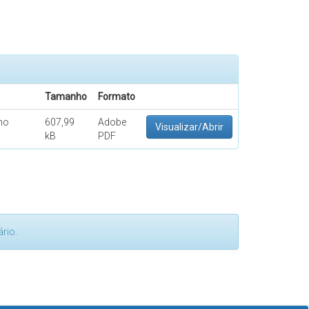
Tamanho
Formato
 no
607,99
Adobe
Visualizar/Abrir
kB
PDF
rio.