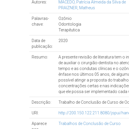
Autores:
MACEDO, Patrícia Almeida da Silva de
PRAIZNER, Matheus
Palavras-
Ozônio
chave:
Odontologia
Terapêutica
Data de
2020
publicação:
Resumo:
A presente revisão de literatura tem o 
de auxiliar o cirurgião-dentista no a
tempo e as condutas clínicas e o ozônio
ênfase nos últimos 05 anos, de algum
possível atingir a proposta do trabal
concentrações certas e nas indicações
que ele possa ser implementado cada 
Descrição:
Trabalho de Conclusão de Curso de O
URI:
http://200.150.122.211:8080/jspui/h
Aparece
Trabalhos de Conclusão de Curso