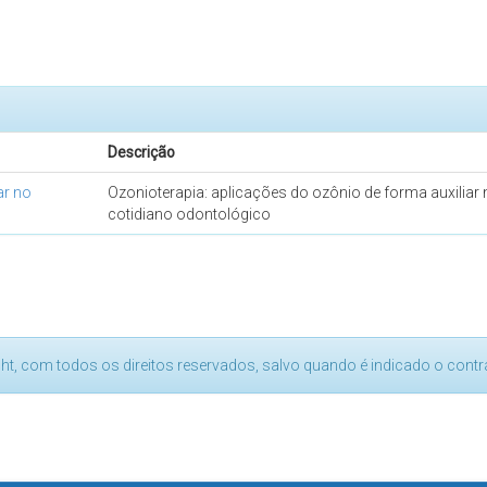
Descrição
ar no
Ozonioterapia: aplicações do ozônio de forma auxiliar
cotidiano odontológico
ght, com todos os direitos reservados, salvo quando é indicado o contrá