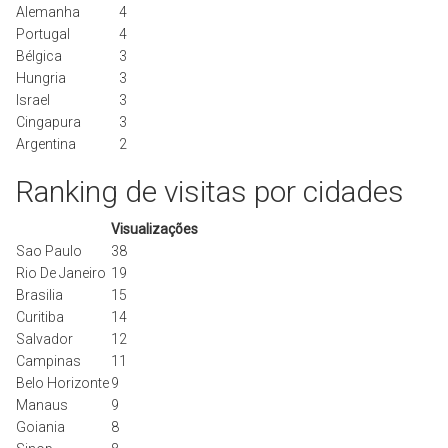
Alemanha
4
Portugal
4
Bélgica
3
Hungria
3
Israel
3
Cingapura
3
Argentina
2
Ranking de visitas por cidades
Visualizações
Sao Paulo
38
Rio De Janeiro
19
Brasilia
15
Curitiba
14
Salvador
12
Campinas
11
Belo Horizonte
9
Manaus
9
Goiania
8