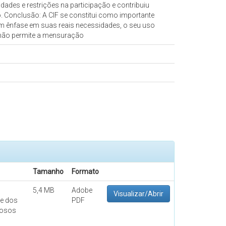
ades e restrições na participação e contribuiu
. Conclusão: A CIF se constitui como importante
om ênfase em suas reais necessidades, o seu uso
 não permite a mensuração
Tamanho
Formato
5,4 MB
Adobe
Visualizar/Abrir
se dos
PDF
idosos