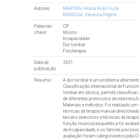
Autores:
MARTINS, Hilana Rickli Fiuza
BARBOSA, Vanessa Regina
Palavras-
CIF
chave:
Idosos
Incapacidade
Dor lombar
Fisioterapia
Data de
2021
publicação:
Resumo:
A dor lombar é um problema altamente i
Classificação Internacional de Funcion
lombar em idosos, permite classificar
de diferentes protocolos de intervenç
Materiais e métodos: Foi realizado um 
técnicas de terapia manual direcionada
terceiro exercícios e técnicas de tera
função musculoesquelética foi avaliad
de Incapacidade, e os fatores psicoss
avaliação foram categorizados pela CIF,