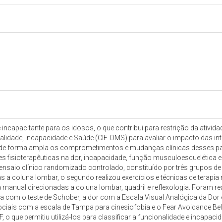
ncapacitante para os idosos, o que contribui para restrição da atividade
alidade, Incapacidade e Saúde (CIF-OMS) para avaliar o impacto das in
 de forma ampla os comprometimentos e mudanças clínicas desses pacien
ões fisioterapêuticas na dor, incapacidade, função musculoesquelética
ensaio clínico randomizado controlado, constituído por três grupos de t
s a coluna lombar, o segundo realizou exercícios e técnicas de terapia
pia manual direcionadas a coluna lombar, quadril e reflexologia. Fora
a com o teste de Schober, a dor com a Escala Visual Analógica da Dor
ociais com a escala de Tampa para cinesiofobia e o Fear Avoidance Be
 o que permitiu utilizá-los para classificar a funcionalidade e incapaci