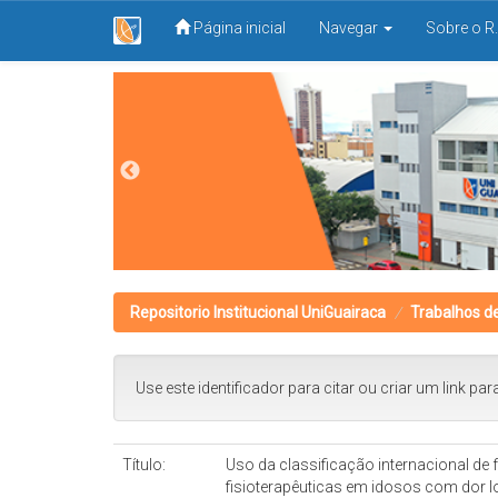
Página inicial
Navegar
Sobre o R.
Skip
navigation
Repositorio Institucional UniGuairaca
Trabalhos d
Use este identificador para citar ou criar um link par
Título:
Uso da classificação internacional de
fisioterapêuticas em idosos com dor 