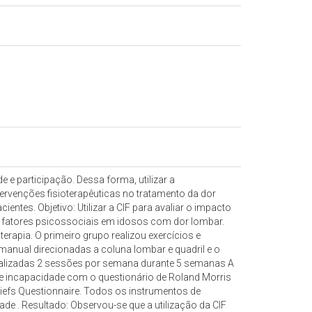
 e participação. Dessa forma, utilizar a
tervenções fisioterapêuticas no tratamento da dor
tes. Objetivo: Utilizar a CIF para avaliar o impacto
 e fatores psicossociais em idosos com dor lombar.
erapia. O primeiro grupo realizou exercícios e
 manual direcionadas a coluna lombar e quadril e o
m realizadas 2 sessões por semana durante 5 semanas A
 e incapacidade com o questionário de Roland Morris
liefs Questionnaire. Todos os instrumentos de
dade . Resultado: Observou-se que a utilização da CIF