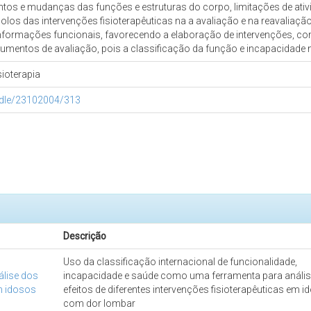
tos e mudanças das funções e estruturas do corpo, limitações de ativid
os das intervenções fisioterapêuticas na a avaliação e na reavaliação
 informações funcionais, favorecendo a elaboração de intervenções, c
rumentos de avaliação, pois a classificação da função e incapacidade
ioterapia
andle/23102004/313
Descrição
Uso da classificação internacional de funcionalidade,
lise dos
incapacidade e saúde como uma ferramenta para análi
em idosos
efeitos de diferentes intervenções fisioterapêuticas em 
com dor lombar