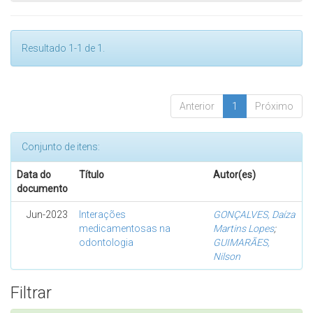
Resultado 1-1 de 1.
Anterior
1
Próximo
Conjunto de itens:
Data do
Título
Autor(es)
documento
Jun-2023
Interações
GONÇALVES, Daíza
medicamentosas na
Martins Lopes
;
odontologia
GUIMARÃES,
Nilson
Filtrar