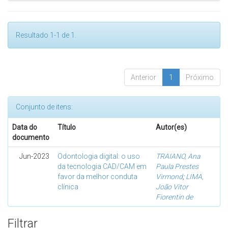
Resultado 1-1 de 1.
Anterior
1
Próximo
Conjunto de itens:
Data do
Título
Autor(es)
documento
Jun-2023
Odontologia digital: o uso
TRAIANO, Ana
da tecnologia CAD/CAM em
Paula Prestes
favor da melhor conduta
Virmond
;
LIMA,
clínica
João Vitor
Fiorentin de
Filtrar