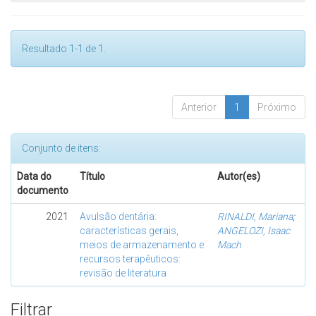
Resultado 1-1 de 1.
Anterior
1
Próximo
Conjunto de itens:
Data do
Título
Autor(es)
documento
2021
Avulsão dentária:
RINALDI, Mariana
;
características gerais,
ANGELOZI, Isaac
meios de armazenamento e
Mach
recursos terapêuticos:
revisão de literatura
Filtrar