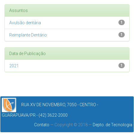
Assuntos
Avulsão dentária
1
Reimplante Dentário
1
Data de Publicação
2021
1
RUA XV DE NOVEMBRO, 7050 - CENTRO -
GUARAPUAVA/PR - (42) 3622-2000
Contato
— Copyright © 2018 —
Depto. de Tecnologia