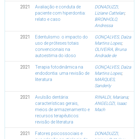
2021
Avaliação e conduta de
DONADUZZI,
paciente com hiperdontia:
Liziane Cattelan
;
relato e caso
BRONHOLO,
Andressa
2021
Edentulismo: o impacto do
GONÇALVES, Daíza
uso de próteses totais
Martins Lopes
;
convencionais na
OLIVEIRA, Bruna
autoestima do idoso
Andrade de
2021
Terapia fotodinâmica na
GONÇALVES, Daíza
endodontia: uma revisão de
Martins Lopes
;
literatura
MARQUES,
Sanderly
2021
Avulsão dentária:
RINALDI, Mariana
;
características gerais,
ANGELOZI, Isaac
meios de armazenamento e
Mach
recursos terapêuticos:
revisão de literatura
2021
Fatores psicossociais e
DONADUZZI,