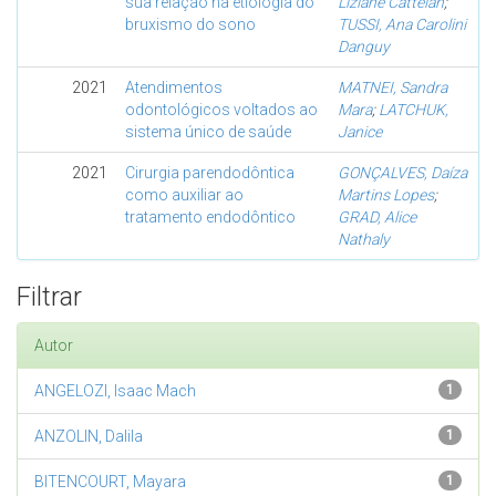
sua relação na etiologia do
Liziane Cattelan
;
bruxismo do sono
TUSSI, Ana Carolini
Danguy
2021
Atendimentos
MATNEI, Sandra
odontológicos voltados ao
Mara
;
LATCHUK,
sistema único de saúde
Janice
2021
Cirurgia parendodôntica
GONÇALVES, Daíza
como auxiliar ao
Martins Lopes
;
tratamento endodôntico
GRAD, Alice
Nathaly
Filtrar
Autor
ANGELOZI, Isaac Mach
1
ANZOLIN, Dalila
1
BITENCOURT, Mayara
1