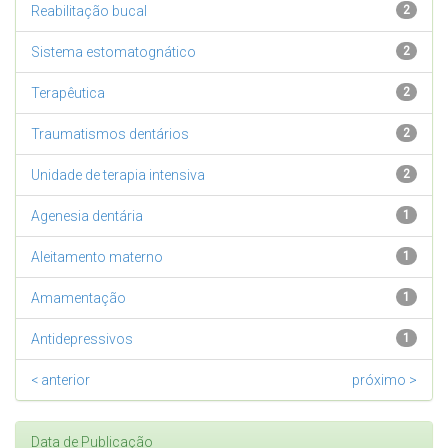
Reabilitação bucal
2
Sistema estomatognático
2
Terapêutica
2
Traumatismos dentários
2
Unidade de terapia intensiva
2
Agenesia dentária
1
Aleitamento materno
1
Amamentação
1
Antidepressivos
1
< anterior
próximo >
Data de Publicação