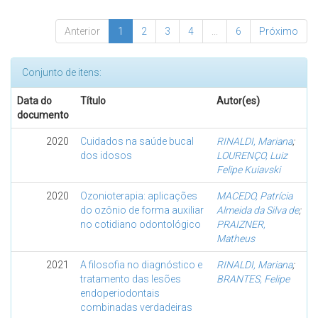
Anterior
1
2
3
4
...
6
Próximo
Conjunto de itens:
Data do
Título
Autor(es)
documento
2020
Cuidados na saúde bucal
RINALDI, Mariana
;
dos idosos
LOURENÇO, Luiz
Felipe Kuiavski
2020
Ozonioterapia: aplicações
MACEDO, Patrícia
do ozônio de forma auxiliar
Almeida da Silva de
;
no cotidiano odontológico
PRAIZNER,
Matheus
2021
A filosofia no diagnóstico e
RINALDI, Mariana
;
tratamento das lesões
BRANTES, Felipe
endoperiodontais
combinadas verdadeiras