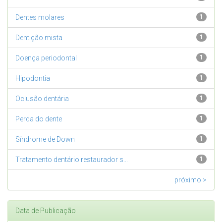
Dentes molares
1
Dentição mista
1
Doença periodontal
1
Hipodontia
1
Oclusão dentária
1
Perda do dente
1
Síndrome de Down
1
Tratamento dentário restaurador s...
1
próximo >
Data de Publicação