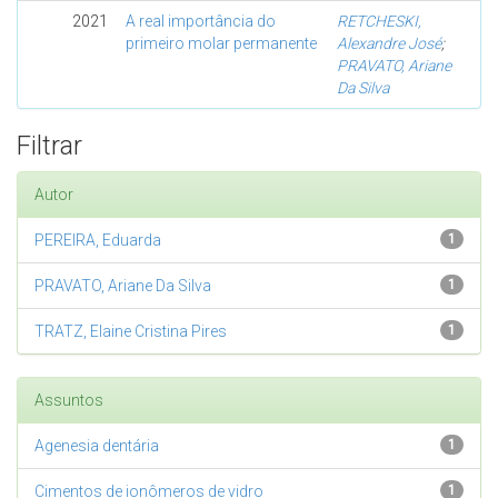
2021
A real importância do
RETCHESKI,
primeiro molar permanente
Alexandre José
;
PRAVATO, Ariane
Da Silva
Filtrar
Autor
PEREIRA, Eduarda
1
PRAVATO, Ariane Da Silva
1
TRATZ, Elaine Cristina Pires
1
Assuntos
Agenesia dentária
1
Cimentos de ionômeros de vidro
1