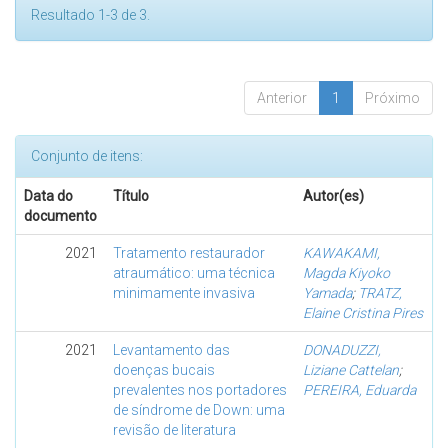
Resultado 1-3 de 3.
Anterior
1
Próximo
Conjunto de itens:
Data do
Título
Autor(es)
documento
2021
Tratamento restaurador
KAWAKAMI,
atraumático: uma técnica
Magda Kiyoko
minimamente invasiva
Yamada
;
TRATZ,
Elaine Cristina Pires
2021
Levantamento das
DONADUZZI,
doenças bucais
Liziane Cattelan
;
prevalentes nos portadores
PEREIRA, Eduarda
de síndrome de Down: uma
revisão de literatura