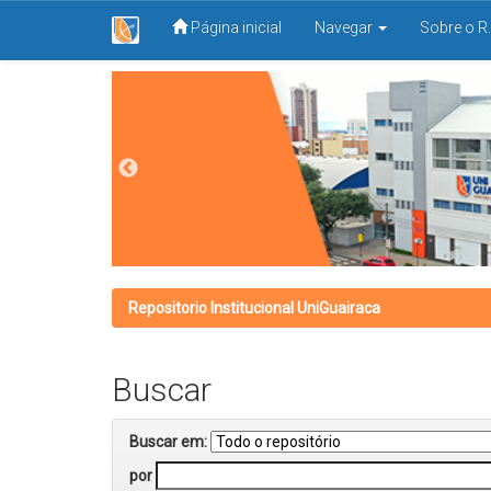
Página inicial
Navegar
Sobre o R.
Skip
navigation
Repositorio Institucional UniGuairaca
Buscar
Buscar em:
por