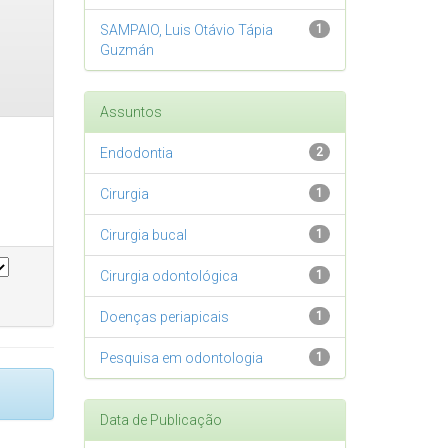
SAMPAIO, Luis Otávio Tápia
1
Guzmán
Assuntos
Endodontia
2
Cirurgia
1
Cirurgia bucal
1
Cirurgia odontológica
1
Doenças periapicais
1
Pesquisa em odontologia
1
Data de Publicação