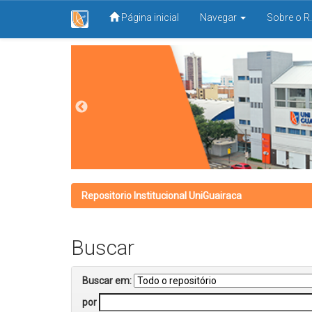
Página inicial
Navegar
Sobre o R.
Skip
navigation
Repositorio Institucional UniGuairaca
Buscar
Buscar em:
por