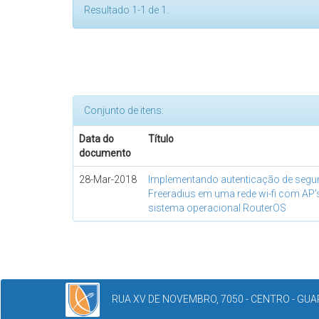
Resultado 1-1 de 1.
Conjunto de itens:
Data do
Título
documento
28-Mar-2018
Implementando autenticação de segu
Freeradius em uma rede wi-fi com AP’s
sistema operacional RouterOS
RUA XV DE NOVEMBRO, 7050 - CENTRO - GUAR