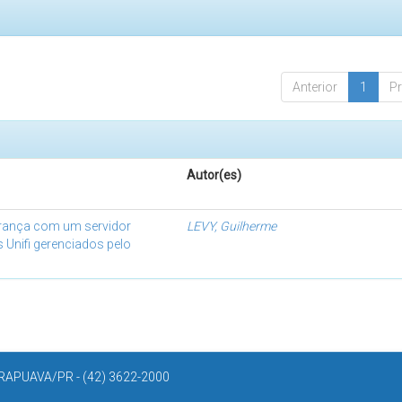
Anterior
1
P
Autor(es)
rança com um servidor
LEVY, Guilherme
 Unifi gerenciados pelo
APUAVA/PR - (42) 3622-2000