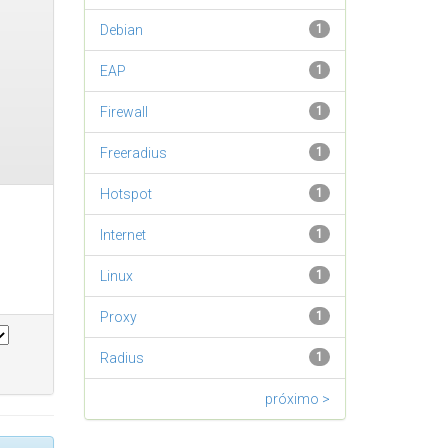
Debian
1
EAP
1
Firewall
1
Freeradius
1
Hotspot
1
Internet
1
Linux
1
Proxy
1
Radius
1
próximo >