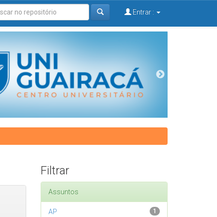
Entrar :
Filtrar
Assuntos
AP
1