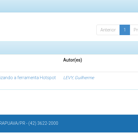
Anterior
1
P
Autor(es)
lizando a ferramenta Hotspot
LEVY, Guilherme
APUAVA/PR - (42) 3622-2000