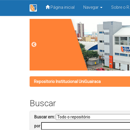
Página inicial
Navegar
Sobre o R.
Skip
navigation
Repositorio Institucional UniGuairaca
Buscar
Buscar em:
por