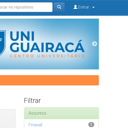
Entrar :
Filtrar
Assuntos
Firewall
1