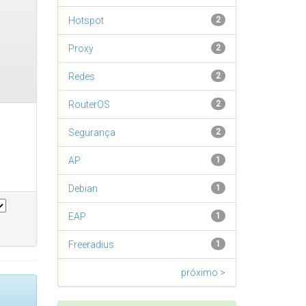
Hotspot
2
Proxy
2
Redes
2
RouterOS
2
Segurança
2
AP
1
Debian
1
EAP
1
Freeradius
1
próximo >