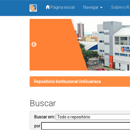
Página inicial
Navegar
Sobre o R.
Skip
navigation
Repositorio Institucional UniGuairaca
Buscar
Buscar em:
por