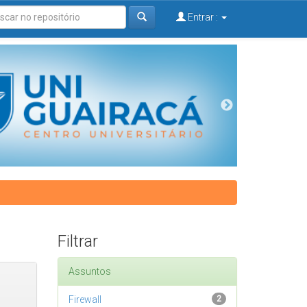
Entrar :
Filtrar
Assuntos
Firewall
2