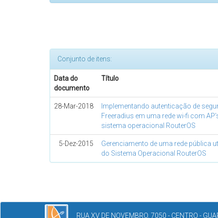
Conjunto de itens:
Data do
Título
documento
28-Mar-2018
Implementando autenticação de segu
Freeradius em uma rede wi-fi com AP’s
sistema operacional RouterOS
5-Dez-2015
Gerenciamento de uma rede pública ut
do Sistema Operacional RouterOS
RUA XV DE NOVEMBRO, 7050 - CENTRO - GUAR