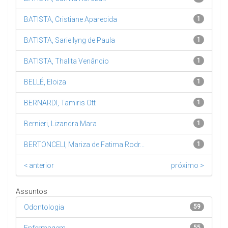
BATISTA, Cristiane Aparecida
1
BATISTA, Sariellyng de Paula
1
BATISTA, Thalita Venâncio
1
BELLÉ, Eloiza
1
BERNARDI, Tamiris Ott
1
Bernieri, Lizandra Mara
1
BERTONCELI, Mariza de Fatima Rodr...
1
< anterior
próximo >
Assuntos
Odontologia
59
55