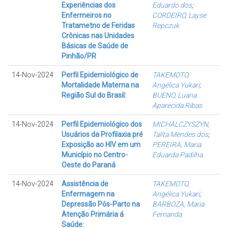
Experiências dos
Eduardo dos
;
Enfermeiros no
CORDEIRO, Layse
Tratametno de Feridas
Repczuk
Crônicas nas Unidades
Básicas de Saúde de
Pinhão/PR
14-Nov-2024
Perfil Epidemiológico de
TAKEMOTO,
Mortalidade Materna na
Angélica Yukari
;
Região Sul do Brasil:
BUENO, Luana
Aparecida Ribas
14-Nov-2024
Perfil Epidemiológico dos
MICHALCZYSZYN,
Usuários da Profilaxia pré
Talita Mendes dos
;
Exposição ao HIV em um
PEREIRA, Maria
Município no Centro-
Eduarda Padilha
Oeste do Paraná
14-Nov-2024
Assistência de
TAKEMOTO,
Enfermagem na
Angélica Yukari
;
Depressão Pós-Parto na
BARBOZA, Maria
Atenção Primária á
Fernanda
Saúde: