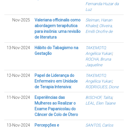
Fernanda Huzar da
Luz
Nov-2025
Valeriana officinalis como
Sleiman, Hanan
abordagem terapêutica
Khaled
;
Oliveira,
para insônia: uma revisão
Emilli Onofre de
de literatura
13-Nov-2024
Hábito do Tabagismo na
TAKEMOTO,
Gestação
Angélica Yukari
;
ROCHA, Bruna
Jaqueline
12-Nov-2024
Papel de Liderança do
TAKEMOTO,
Enfermeiro em Unidade
Angélica Yukari
;
de Terapia Intensiva:
RODRIGUES, Dione
11-Nov-2024
Experiências das
BISCHOF, Talita
;
Mulheres ao Realizar o
LEAL, Elen Taiane
Exame Papanicolau do
Câncer de Colo de Útero
13-Nov-2024
Percepções e
SANTOS, Carlos