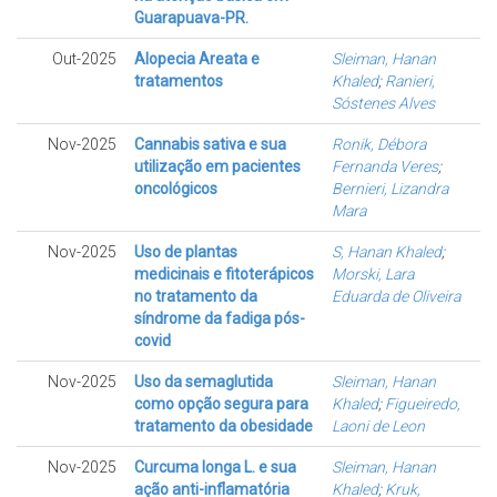
Guarapuava-PR.
Out-2025
Alopecia Areata e
Sleiman, Hanan
tratamentos
Khaled
;
Ranieri,
Sóstenes Alves
Nov-2025
Cannabis sativa e sua
Ronik, Débora
utilização em pacientes
Fernanda Veres
;
oncológicos
Bernieri, Lizandra
Mara
Nov-2025
Uso de plantas
S, Hanan Khaled
;
medicinais e fitoterápicos
Morski, Lara
no tratamento da
Eduarda de Oliveira
síndrome da fadiga pós-
covid
Nov-2025
Uso da semaglutida
Sleiman, Hanan
como opção segura para
Khaled
;
Figueiredo,
tratamento da obesidade
Laoni de Leon
Nov-2025
Curcuma longa L. e sua
Sleiman, Hanan
ação anti-inflamatória
Khaled
;
Kruk,