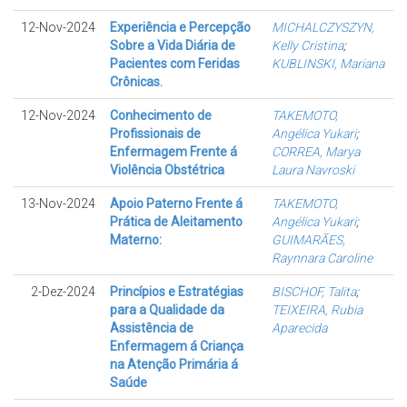
12-Nov-2024
Experiência e Percepção
MICHALCZYSZYN,
Sobre a Vida Diária de
Kelly Cristina
;
Pacientes com Feridas
KUBLINSKI, Mariana
Crônicas.
12-Nov-2024
Conhecimento de
TAKEMOTO,
Profissionais de
Angélica Yukari
;
Enfermagem Frente á
CORREA, Marya
Violência Obstétrica
Laura Navroski
13-Nov-2024
Apoio Paterno Frente á
TAKEMOTO,
Prática de Aleitamento
Angélica Yukari
;
Materno:
GUIMARÃES,
Raynnara Caroline
2-Dez-2024
Princípios e Estratégias
BISCHOF, Talita
;
para a Qualidade da
TEIXEIRA, Rubia
Assistência de
Aparecida
Enfermagem á Criança
na Atenção Primária á
Saúde