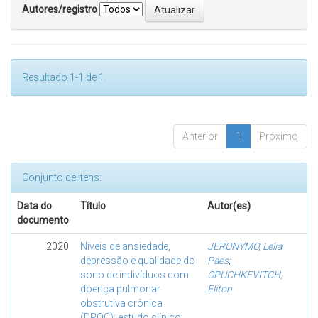
Autores/registro
Resultado 1-1 de 1.
Anterior
1
Próximo
Conjunto de itens:
Data do
Título
Autor(es)
documento
2020
Níveis de ansiedade,
JERONYMO, Lelia
depressão e qualidade do
Paes
;
sono de indivíduos com
OPUCHKEVITCH,
doença pulmonar
Eliton
obstrutiva crônica
(DPOC): estudo clínico