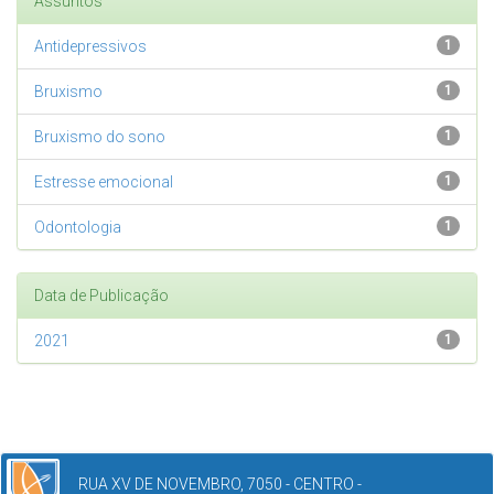
Assuntos
Antidepressivos
1
Bruxismo
1
Bruxismo do sono
1
Estresse emocional
1
Odontologia
1
Data de Publicação
2021
1
RUA XV DE NOVEMBRO, 7050 - CENTRO -