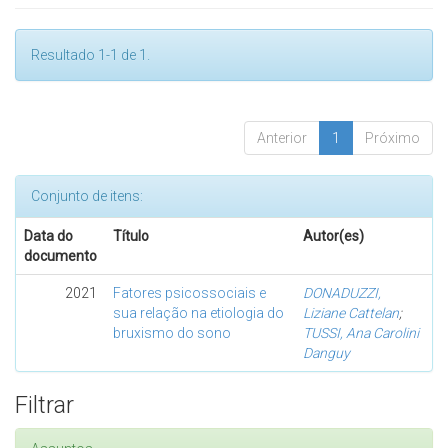
Resultado 1-1 de 1.
Anterior
1
Próximo
Conjunto de itens:
Data do
Título
Autor(es)
documento
2021
Fatores psicossociais e
DONADUZZI,
sua relação na etiologia do
Liziane Cattelan
;
bruxismo do sono
TUSSI, Ana Carolini
Danguy
Filtrar