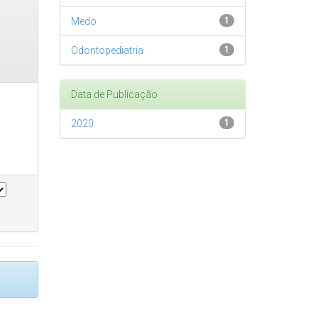
Medo
1
Odontopediatria
1
Data de Publicação
2020
1