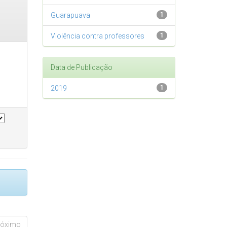
Guarapuava
1
Violência contra professores
1
Data de Publicação
2019
1
róximo