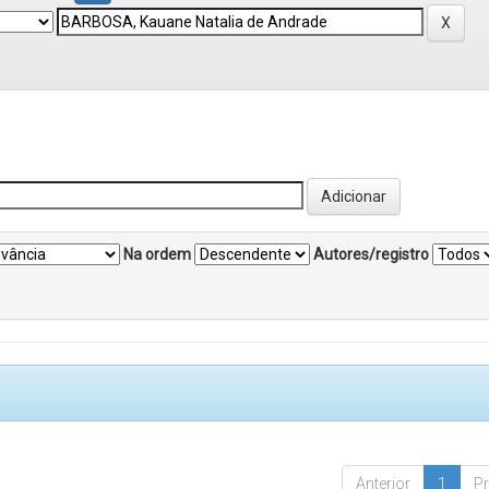
Na ordem
Autores/registro
Anterior
1
P