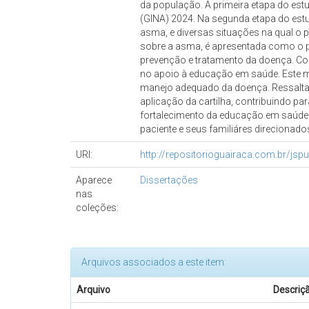
da população. A primeira etapa do est
(GINA) 2024. Na segunda etapa do estu
asma, e diversas situações na qual o p
sobre a asma, é apresentada como o pr
prevenção e tratamento da doença. Con
no apoio à educação em saúde. Este m
manejo adequado da doença. Ressalta-s
aplicação da cartilha, contribuindo p
fortalecimento da educação em saúde e
paciente e seus familiáres direcionad
URI:
http://repositorioguairaca.com.br/js
Aparece
Dissertações
nas
coleções:
Arquivos associados a este item:
Arquivo
Descriç