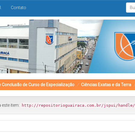
I.
Contato
e Conclusão de Curso de Especialização
Ciências Exatas e da Terra
a este item:
http://repositorioguairaca.com.br/jspui/handle/