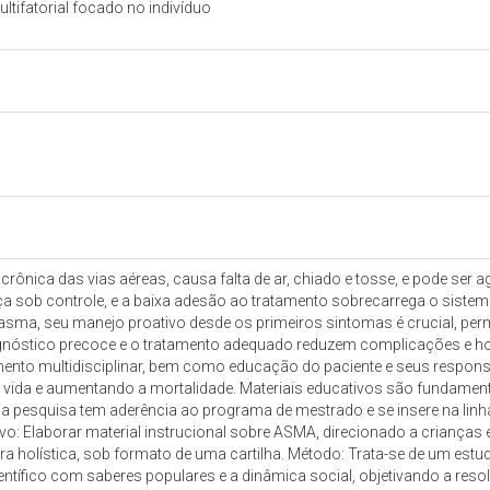
tifatorial focado no indivíduo
ônica das vias aéreas, causa falta de ar, chiado e tosse, e pode ser a
sob controle, e a baixa adesão ao tratamento sobrecarrega o sistema 
ma, seu manejo proativo desde os primeiros sintomas é crucial, permi
gnóstico precoce e o tratamento adequado reduzem complicações e ho
nto multidisciplinar, bem como educação do paciente e seus responsá
 vida e aumentando a mortalidade. Materiais educativos são fundamenta
 pesquisa tem aderência ao programa de mestrado e se insere na linha 
o: Elaborar material instrucional sobre ASMA, direcionado a crianças e
ra holística, sob formato de uma cartilha. Método: Trata-se de um estu
tífico com saberes populares e a dinâmica social, objetivando a reso