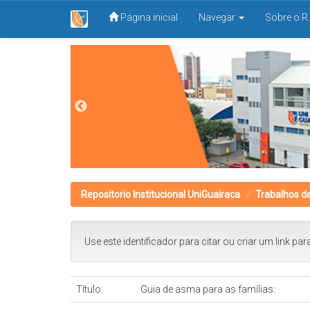
Página inicial
Navegar
Sobre o R.
Skip
navigation
Repositorio Institucional UniGuairaca
Trabalhos d
Use este identificador para citar ou criar um link par
Título:
Guia de asma para as famílias: