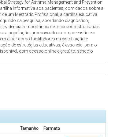
Global Strategy for Asthma Management and Prevention
cartilha informativa aos pacientes, com dados sobre a
r de um Mestrado Profissional, a cartilha educativa
adquirido na pesquisa, abordando diagnóstico,
, evidencia a importância de recursos instrucionais
 para a população, promovendo a compreensão e o
m atuar como facilitadores na distribuição e
ção de estratégias educativas, é essencial para o
sponível, com acesso online e gratúito, sendo o
Tamanho
Formato