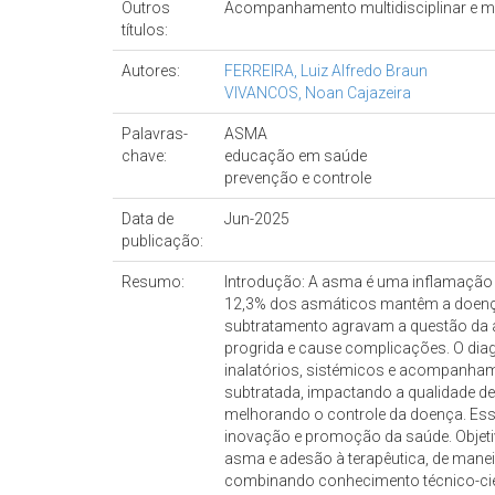
Outros
Acompanhamento multidisciplinar e mul
títulos:
Autores:
FERREIRA, Luiz Alfredo Braun
VIVANCOS, Noan Cajazeira
Palavras-
ASMA
chave:
educação em saúde
prevenção e controle
Data de
Jun-2025
publicação:
Resumo:
Introdução: A asma é uma inflamação cr
12,3% dos asmáticos mantêm a doença 
subtratamento agravam a questão da as
progrida e cause complicações. O dia
inalatórios, sistémicos e acompanhame
subtratada, impactando a qualidade de
melhorando o controle da doença. Essa
inovação e promoção da saúde. Objetiv
asma e adesão à terapêutica, de manei
combinando conhecimento técnico-cien