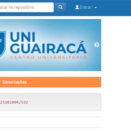
Entrar :
Dissertações
23102004/532