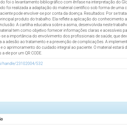
udo foi o levantamento bibliográfico com ênfase na interpretação do 
do foi realizada a adaptação do material científico sob forma de uma 
aciente pode envolver-se por conta da doença. Resultados: Por se trata
incipal produto do trabalho. Ela reflete a aplicação do conhecimento 
clusão: A cartilha educativa sobre a asma, desenvolvida neste trabalho
aterial tem como objetivo fornecer informações claras e acessíveis
e a importância do envolvimento dos profissionais de saúde, que deve
ara a adesão ao tratamento e a prevenção de complicações. A implementa
 o aprimoramento do cuidado integral ao paciente. O material estará di
os a ele por um QR CODE.
pui/handle/23102004/532
ão