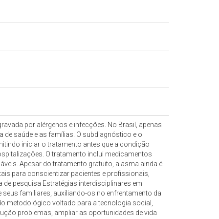
gravada por alérgenos e infecções. No Brasil, apenas
de saúde e as famílias. O subdiagnóstico e o
tindo iniciar o tratamento antes que a condição
spitalizações. O tratamento inclui medicamentos
veis. Apesar do tratamento gratuito, a asma ainda é
is para conscientizar pacientes e profissionais,
de pesquisa Estratégias interdisciplinares em
 seus familiares, auxiliando-os no enfrentamento da
do metodológico voltado para a tecnologia social,
lução problemas, ampliar as oportunidades de vida