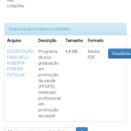
nas
coleções:
Arquivos associados a este item:
Arquivo
Descrição
Tamanho
Formato
DISSERTAÇÃO
Programa
4,8 MB
Adobe
Visualizar
FINAL KELLI
de pós-
PDF
ROBERTA
graduação
PEREIRA
em
OUTA.pdf
promoção
da saúde
(PPGPS)
mestrado
profissional
em
promoção
da saúde