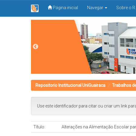
Página inicial
Navegar
Sobre o R.
Skip
navigation
Repositorio Institucional UniGuairaca
Trabalhos d
Use este identificador para citar ou criar um link par
Título:
Alterações na Alimentação Escolar par