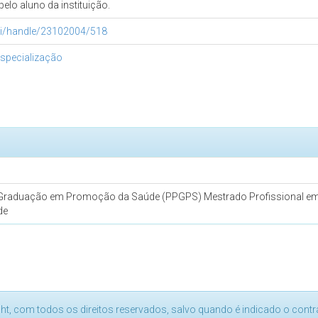
elo aluno da instituição.
pui/handle/23102004/518
specialização
Graduação em Promoção da Saúde (PPGPS) Mestrado Profissional e
de
ght, com todos os direitos reservados, salvo quando é indicado o contrá