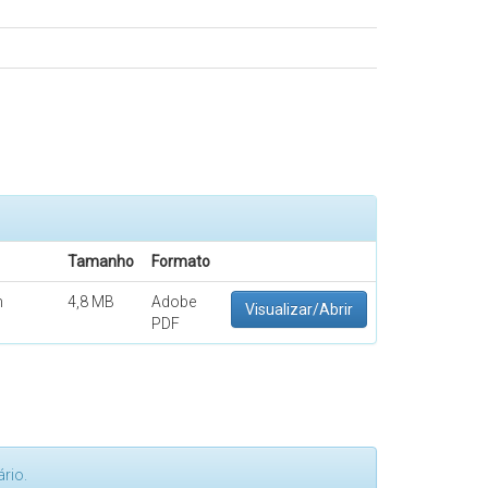
Tamanho
Formato
m
4,8 MB
Adobe
Visualizar/Abrir
PDF
rio.