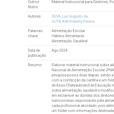
Outros
Material Instrucional para Gestores, 
títulos:
Autores:
SILVA, Luiz Augusto da
OUTA, Kelli Roberta Pereira
Palavras-
Alimentação Escolar
chave:
Hábitos Alimentares
Alimentação Saudável
Data de
Ago-2024
publicação:
Resumo:
Elaborar material instrucional sobre
Nacional de Alimentação Escolar (PNAE
pesquisa possui duas etapas, sendo a p
com a confecção da cartilha e um fold
de Assis Chateaubriand de Educação In
sobre alimentação saudável e modifica
em esclarecer as dúvidas dos diretore
nutricionistas responsáveis pela alim
cada profissional abordado, pois além
um folder com informações destinadas