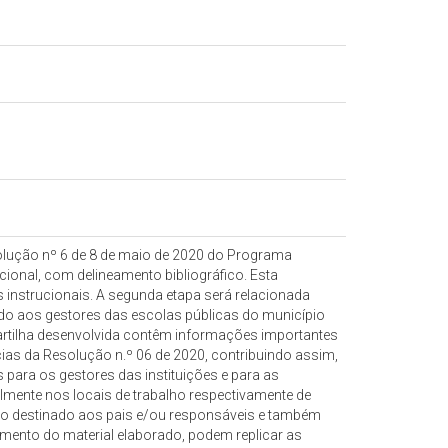
olução nº 6 de 8 de maio de 2020 do Programa
ional, com delineamento bibliográfico. Esta
s instrucionais. A segunda etapa será relacionada
ado aos gestores das escolas públicas do município
 cartilha desenvolvida contêm informações importantes
ias da Resolução n.º 06 de 2020, contribuindo assim,
para os gestores das instituições e para as
lmente nos locais de trabalho respectivamente de
tivo destinado aos pais e/ou responsáveis e também
mento do material elaborado, podem replicar as