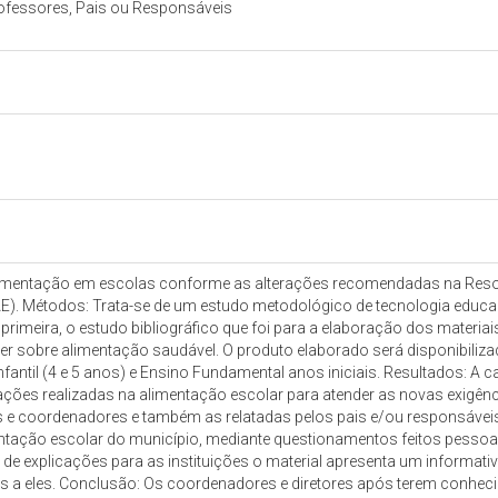
Professores, Pais ou Responsáveis
 alimentação em escolas conforme as alterações recomendadas na Res
). Métodos: Trata-se de um estudo metodológico de tecnologia educac
rimeira, o estudo bibliográfico que foi para a elaboração dos materiai
er sobre alimentação saudável. O produto elaborado será disponibiliz
fantil (4 e 5 anos) e Ensino Fundamental anos iniciais. Resultados: A
ções realizadas na alimentação escolar para atender as novas exigênc
s e coordenadores e também as relatadas pelos pais e/ou responsáveis 
entação escolar do município, mediante questionamentos feitos pessoa
 de explicações para as instituições o material apresenta um informa
 a eles. Conclusão: Os coordenadores e diretores após terem conheci