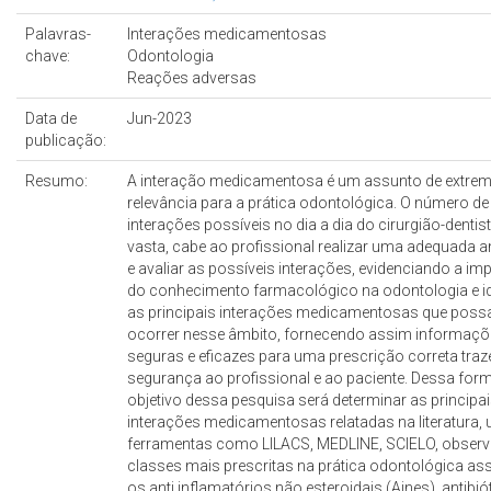
Palavras-
Interações medicamentosas
chave:
Odontologia
Reações adversas
Data de
Jun-2023
publicação:
Resumo:
A interação medicamentosa é um assunto de extre
relevância para a prática odontológica. O número de
interações possíveis no dia a dia do cirurgião-dentis
vasta, cabe ao profissional realizar uma adequada
e avaliar as possíveis interações, evidenciando a im
do conhecimento farmacológico na odontologia e ide
as principais interações medicamentosas que pos
ocorrer nesse âmbito, fornecendo assim informaç
seguras e eficazes para uma prescrição correta tra
segurança ao profissional e ao paciente. Dessa form
objetivo dessa pesquisa será determinar as principa
interações medicamentosas relatadas na literatura, u
ferramentas como LILACS, MEDLINE, SCIELO, obser
classes mais prescritas na prática odontológica a
os anti inflamatórios não esteroidais (Aines), antibió