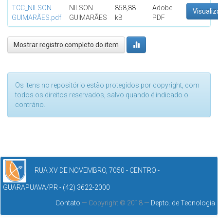
TCC_NILSON
NILSON
858,88
Adobe
Visualiz
GUIMARÃES.pdf
GUIMARÃES
kB
PDF
Mostrar registro completo do item
Os itens no repositório estão protegidos por copyright, com
todos os direitos reservados, salvo quando é indicado o
contrário.
RUA XV DE NOVEMBRO, 7050 - CENTRO -
GUARAPUAVA/PR - (42) 3622-2000
Contato
— Copyright © 2018 —
Depto. de Tecnologia