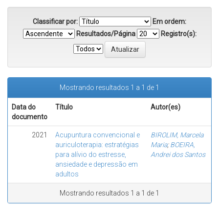
Classificar por:
Em ordem:
Resultados/Página
Registro(s):
Mostrando resultados 1 a 1 de 1
Data do
Título
Autor(es)
documento
2021
Acupuntura convencional e
BIROLIM, Marcela
auriculoterapia: estratégias
Maria
;
BOEIRA,
para alívio do estresse,
Andrei dos Santos
ansiedade e depressão em
adultos
Mostrando resultados 1 a 1 de 1