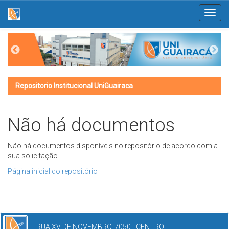
Skip
navigation
Repositorio Institucional UniGuairaca
Não há documentos
Não há documentos disponíveis no repositório de acordo com a
sua solicitação.
Página inicial do repositório
RUA XV DE NOVEMBRO, 7050 - CENTRO -