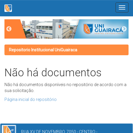
Skip
navigation
Repositorio Institucional UniGuairaca
Não há documentos
Não há documentos disponíveis no repositório de acordo com a
sua solicitação.
Página inicial do repositório
RUA XV DE NOVEMBRO, 7050 - CENTRO -