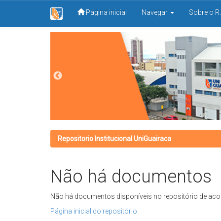
Página inicial
Navegar
Sobre o R.
Skip
navigation
Repositorio Institucional UniGuairaca
Não há documentos
Não há documentos disponíveis no repositório de aco
Página inicial do repositório