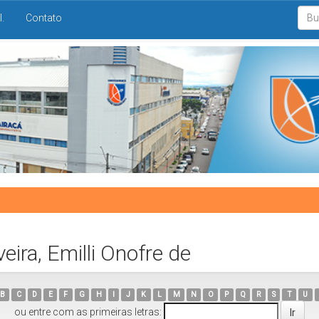
I.
Contato
ira, Emilli Onofre de
B
C
D
E
F
G
H
I
J
K
L
M
N
O
P
Q
R
S
T
U
ou entre com as primeiras letras: