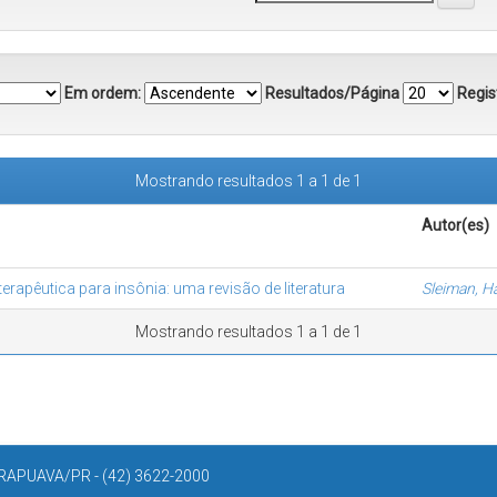
Em ordem:
Resultados/Página
Regist
Mostrando resultados 1 a 1 de 1
Autor(es)
rapêutica para insônia: uma revisão de literatura
Sleiman, H
Mostrando resultados 1 a 1 de 1
APUAVA/PR - (42) 3622-2000