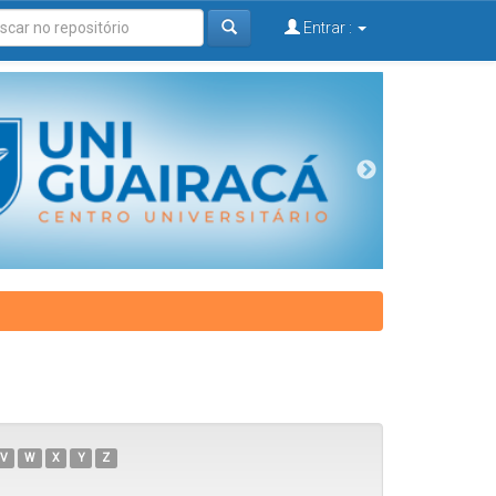
Entrar :
V
W
X
Y
Z