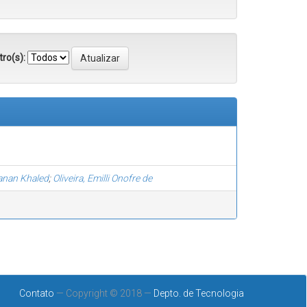
ro(s):
anan Khaled
;
Oliveira, Emilli Onofre de
Contato
— Copyright © 2018 —
Depto. de Tecnologia