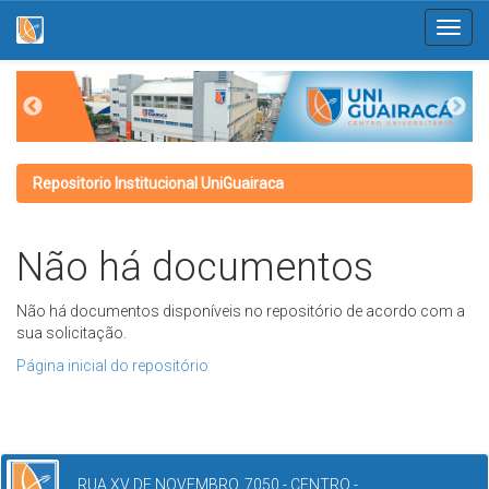
Skip
navigation
Repositorio Institucional UniGuairaca
Não há documentos
Não há documentos disponíveis no repositório de acordo com a
sua solicitação.
Página inicial do repositório
RUA XV DE NOVEMBRO, 7050 - CENTRO -