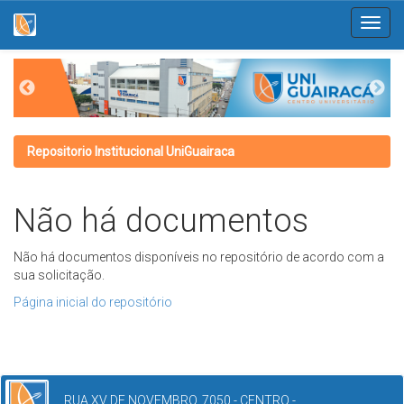
Skip
navigation
Repositorio Institucional UniGuairaca
Não há documentos
Não há documentos disponíveis no repositório de acordo com a
sua solicitação.
Página inicial do repositório
RUA XV DE NOVEMBRO, 7050 - CENTRO -