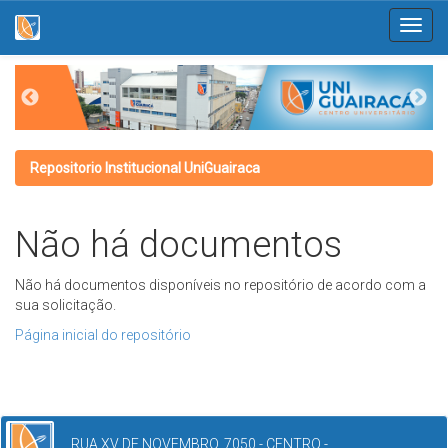
Skip
navigation
Repositorio Institucional UniGuairaca
Não há documentos
Não há documentos disponíveis no repositório de acordo com a
sua solicitação.
Página inicial do repositório
RUA XV DE NOVEMBRO, 7050 - CENTRO -